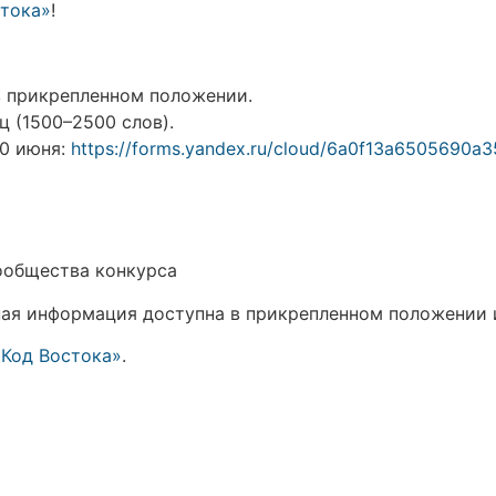
стока»
!
в прикрепленном положении.
 (1500–2500 слов).
20 июня:
https://forms.yandex.ru/cloud/6a0f13a6505690a3
ообщества конкурса
ная информация доступна в прикрепленном положении 
«Код Востока»
.