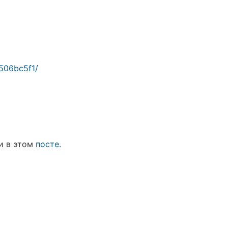
506bc5f1/
и в этом
посте.