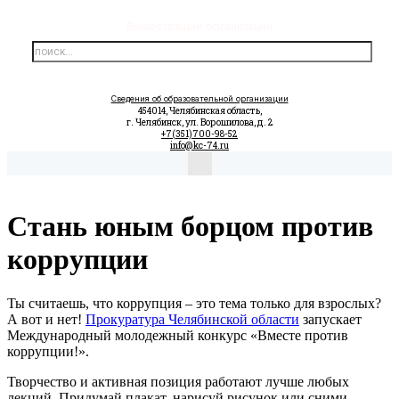
Вышестоящие организации
Сведения об образовательной организации
454014, Челябинская область,
г. Челябинск, ул. Ворошилова, д. 2
+7(351)700-98-52
info@kc-74.ru
Стань юным борцом против
коррупции
Ты считаешь, что коррупция – это тема только для взрослых?
А вот и нет!
Прокуратура Челябинской области
запускает
Международный молодежный конкурс «Вместе против
коррупции!».
Творчество и активная позиция работают лучше любых
лекций. Придумай плакат, нарисуй рисунок или сними